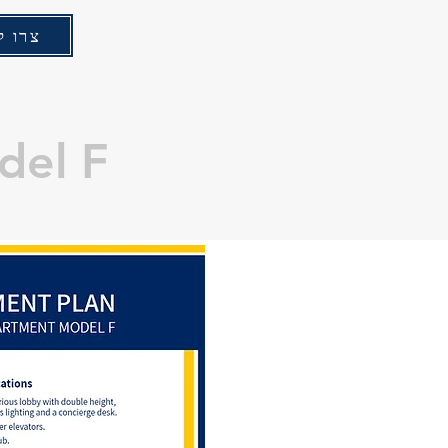
צרו ק
del F